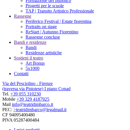
Formazione del pubblico
Progetti per le scuole
TAP | Transito Artistico Professionale
Rassegne
Periferico Festival | Estate fiorentina
Portraits on stage
ReStart | Autunno Fiorentino
Rassegne concluse
Bandi e residenze
Bandi
Residenze artistiche
Sostieni il teatro
Art Bonus
5x1000
Contatti
Via del Pesciolino - Firenze
(traversa via Pistoiese) I piano Conad
Tel.
+39 055 310230
Mobile
+39 329 4187925
Mail
info@teatridimbarco.it
PEC:
>teatridimbarco@legalmail.it
CF 94095400480
PIVA 05287400484
I miei preferiti