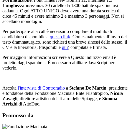
Formattazione
: Font Times New Roman 12, interlinea 1,5
Lunghezza massima
: 30 cartelle da 1800 battute spazi inclusi
cadauna. Ogni ATTO UNICO deve avere una durata scenica di
circa 45 minuti e avere minimo 2 e massimo 3 personaggi. Non si
accettano monologhi.
Per partecipare alla call è necessario compilare il modulo di
candidatura disponibile a
questo link
. Contestualmente all’invio del
testo drammaturgico, sono richiesti una breve sinossi dello stesso, il
CV e la liberatoria, (disponibile
qui
) compilata e firmata.
Per maggiori informazioni scrivere a
Questo indirizzo email è
protetto dagli spambots. È necessario abilitare JavaScript per
vederlo.
Ascolta
l'intervista di Controradio
a
Stefano De Martin
, presidente
e fondatore della Fondazione Macinaia Ente Filantropico,
Nicola
Zavagli
, direttore artistico del Teatro delle Spiagge, e
Simona
Arrighi
di AttoDue.
Promosso da