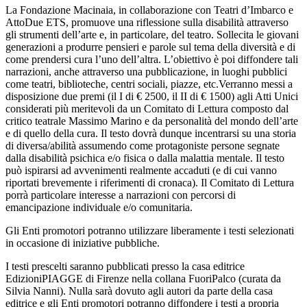
La Fondazione Macinaia, in collaborazione con Teatri d’Imbarco e
AttoDue ETS, promuove una riflessione sulla disabilità attraverso
gli strumenti dell’arte e, in particolare, del teatro. Sollecita le giovani
generazioni a produrre pensieri e parole sul tema della diversità e di
come prendersi cura l’uno dell’altra. L’obiettivo è poi diffondere tali
narrazioni, anche attraverso una pubblicazione, in luoghi pubblici
come teatri, biblioteche, centri sociali, piazze, etc.Verranno messi a
disposizione due premi (il I di € 2500, il II di € 1500) agli Atti Unici
considerati più meritevoli da un Comitato di Lettura composto dal
critico teatrale Massimo Marino e da personalità del mondo dell’arte
e di quello della cura. Il testo dovrà dunque incentrarsi su una storia
di diversa/abilità assumendo come protagoniste persone segnate
dalla disabilità psichica e/o fisica o dalla malattia mentale. Il testo
può ispirarsi ad avvenimenti realmente accaduti (e di cui vanno
riportati brevemente i riferimenti di cronaca). Il Comitato di Lettura
porrà particolare interesse a narrazioni con percorsi di
emancipazione individuale e/o comunitaria.
Gli Enti promotori potranno utilizzare liberamente i testi selezionati
in occasione di iniziative pubbliche.
I testi prescelti saranno pubblicati presso la casa editrice
EdizioniPIAGGE di Firenze nella collana FuoriPalco (curata da
Silvia Nanni). Nulla sarà dovuto agli autori da parte della casa
editrice e gli Enti promotori potranno diffondere i testi a propria